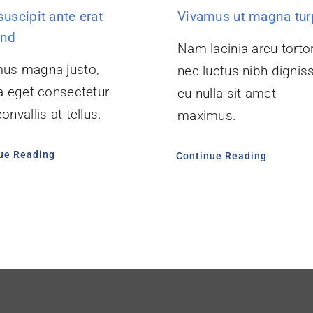
suscipit ante erat
Vivamus ut magna tur
end
Nam lacinia arcu tortor
us magna justo,
nec luctus nibh dignis
ia eget consectetur
eu nulla sit amet
onvallis at tellus.
maximus.
ue Reading
Continue Reading