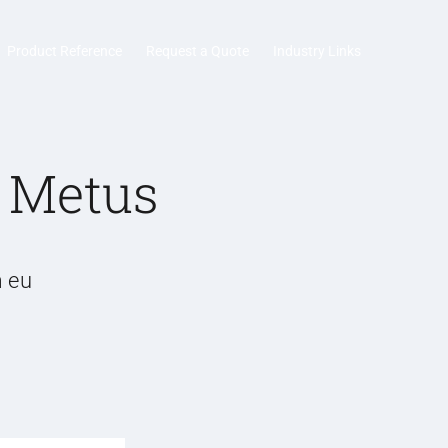
Product Reference
Request a Quote
Industry Links
 Metus
m eu