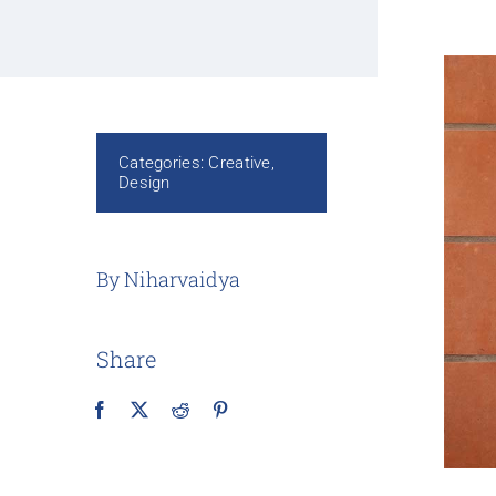
Categories:
Creative
,
Design
By Niharvaidya
Share