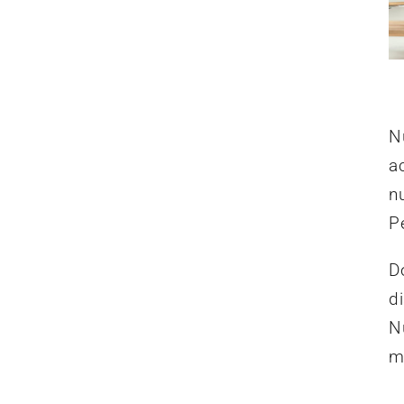
Nu
a
nu
P
D
d
N
m