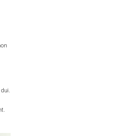
,
non
dui.
t.