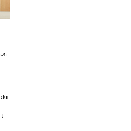
,
non
dui.
t.